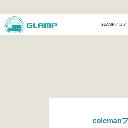
GLAMPとは？
colema