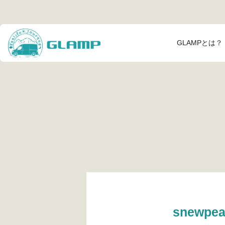
GLAMPとは？
snewp